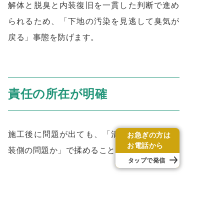
解体と脱臭と内装復旧を一貫した判断で進め
られるため、「下地の汚染を見逃して臭気が
戻る」事態を防げます。
責任の所在が明確
施工後に問題が出ても、「清掃側の問題か内
お急ぎの方は
お電話から
装側の問題か」で揉めることがありません。
タップで発信
エバーグリーンでは、 特殊清掃・遺品整理・
害虫駆除・オゾン脱臭・原状回復・
特殊清掃
後のリフォーム
まで自社一貫で対応していま