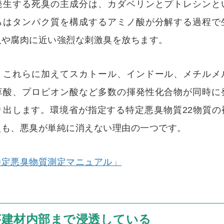
発生する死臭の主成分は、カダベリンとプトレシンと
らはタンパク質を構成するアミノ酸が分解する過程で
魚や腐肉に近い強烈な刺激臭を放ちます。
、これらに加えてスカトール、インドール、メチルメ
草酸、プロピオン酸など多数の揮発性化合物が同時に
り出します。環境省が指定する特定悪臭物質22物質の
点も、悪臭が単純に消えない理由の一つです。
特定悪臭物質測定マニュアル」
が建材内部まで浸透している