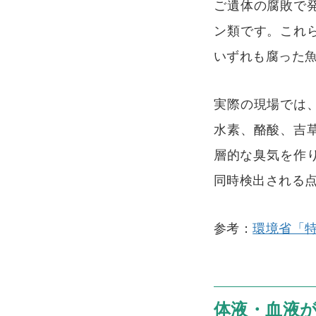
ご遺体の腐敗で
ン類です。これ
いずれも腐った
実際の現場では
水素、酪酸、吉
層的な臭気を作
同時検出される
参考：
環境省「
体液・血液