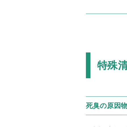
特殊
死臭の原因