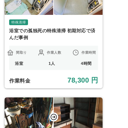
特殊清掃
浴室での孤独死の特殊清掃 初期対応で済
んだ事例
間取り
作業人数
作業時間
浴室
1人
4時間
78,300 円
作業料金