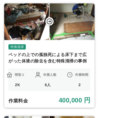
特殊清掃
ベッドの上での孤独死による床下まで広
がった体液の除去を含む特殊清掃の事例
間取り
作業人数
作業時間
2K
6人
2
400,000 円
作業料金