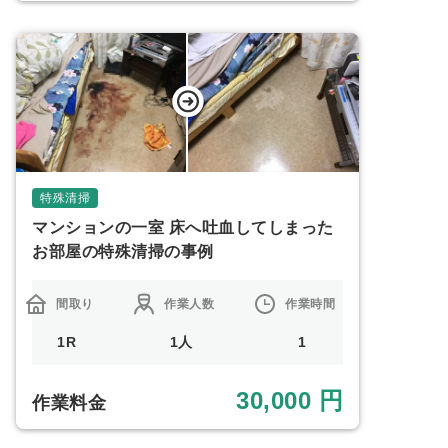
特殊清掃
マンションの一室 床へ吐血してしまった
お部屋の特殊清掃の事例
間取り
作業人数
作業時間
1R
1人
1
30,000 円
作業料金