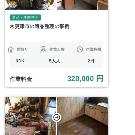
遺品・生前整理
木更津市の遺品整理の事例
間取り
作業人数
作業時間
3DK
5人人
2日
320,000 円
作業料金