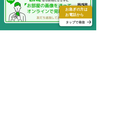
お急ぎの方は
お電話から
タップで発信
サービス
特殊清掃
ウイルス除菌・
ゴミ屋敷清掃
火災・ボヤ復旧
水害・浸水復旧
ペット屋敷清掃
消臭
遺品整理・生前整理
空き家整理
料金