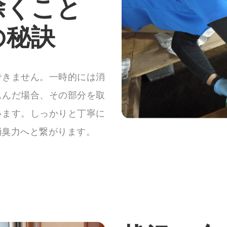
除くこと
の秘訣
できません。一時的には消
込んだ場合、その部分を取
います。しっかりと丁寧に
消臭力へと繋がります。