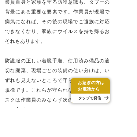
業員自身と家族を守る防護意識も、タブーの
背景にある重要な要素です。作業員が現場で
病気になれば、その後の現場でご遺族に対応
できなくなり、家族にウイルスを持ち帰るお
それもあります。
防護服の正しい着脱手順、使用済み備品の適
切な廃棄、現場ごとの装備の使い分けは、い
ずれも見えないところで守られているプロの
お急ぎの方は
お電話から
規律です。これらが守られなければ、感染リ
タップで発信
スクは作業員のみならず次の現場のご遺族に
まで広がってしまいます。
特に腐敗の進んだ現場では、肝炎ウイルスや