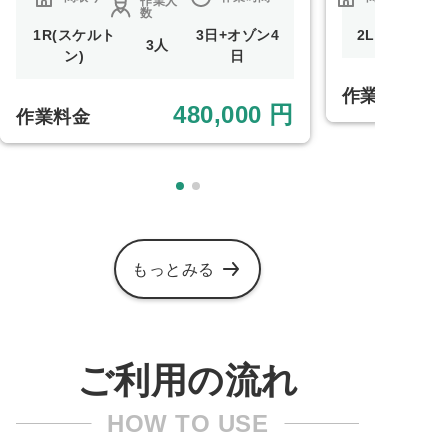
作業人
数
1R(スケルト
3日+オゾン4
2LDK
3人
ン)
日
作業料金
480,000 円
作業料金
もっとみる
ご利用の流れ
HOW TO USE