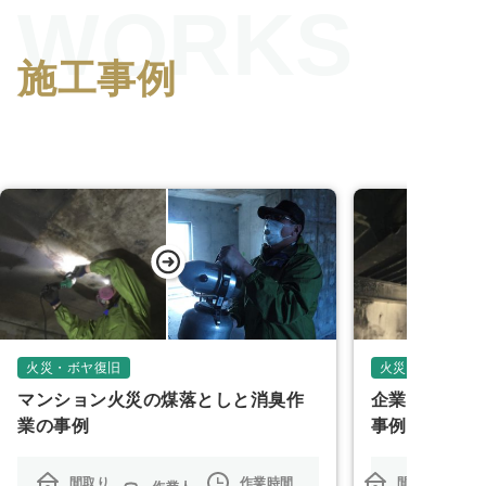
WORKS
施工事例
火災・ボヤ復旧
火災・ボヤ復旧
マンション火災の煤落としと消臭作
企業の倉庫で
業の事例
事例
間取り
作業時間
間取り