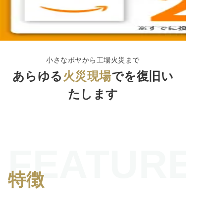
小さなボヤから工場火災まで
あらゆる
火災現場
でを復旧い
たします
FEATURES
特徴