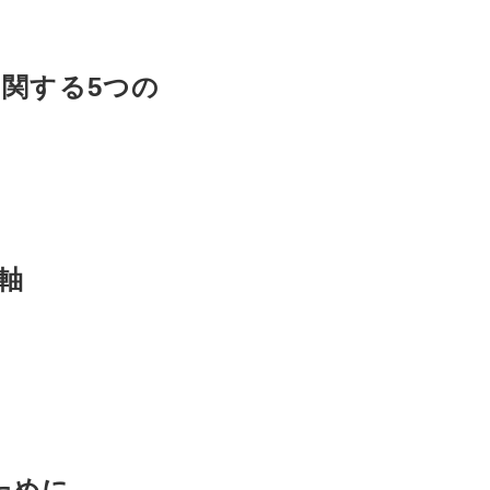
関する5つの
軸
ために