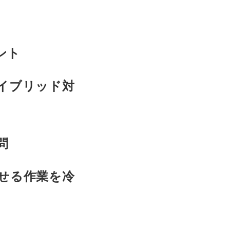
ント
イブリッド対
問
せる作業を冷