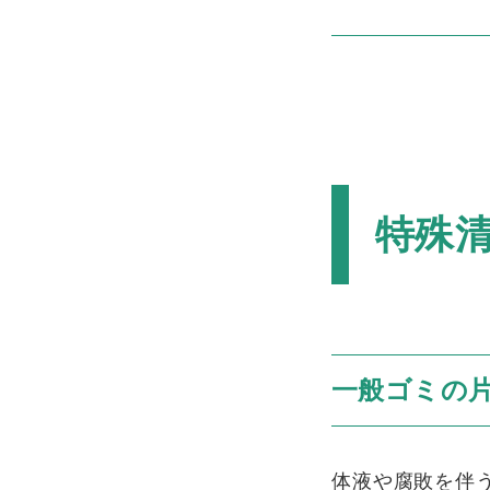
特殊
一般ゴミの
体液や腐敗を伴