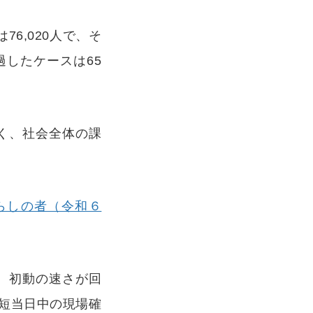
6,020人で、そ
過したケースは65
く、社会全体の課
らしの者（令和６
、初動の速さが回
最短当日中の現場確