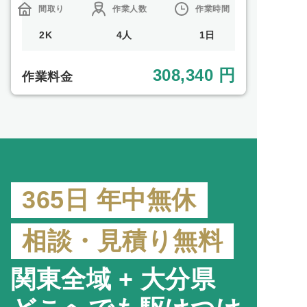
間取り
作業人数
作業時間
2K
4人
1日
308,340 円
作業料金
365日 年中無休
相談・見積り無料
関東全域 + 大分県