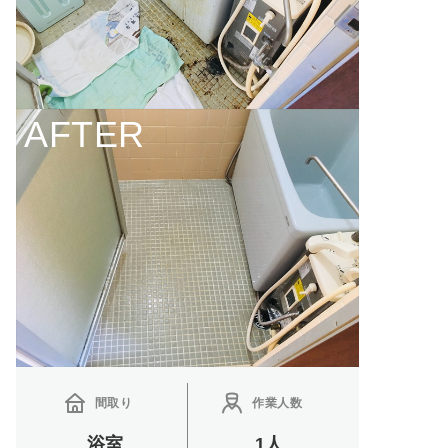
AFTER
間取り
作業人数
浴室
1人