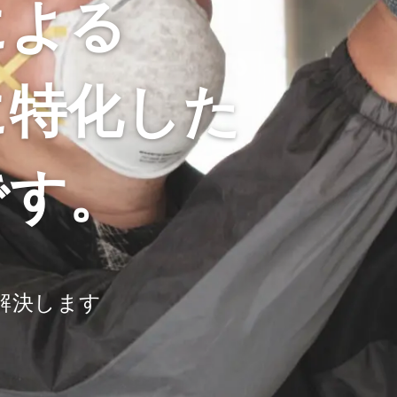
による
に特化した
です。
、
解決します