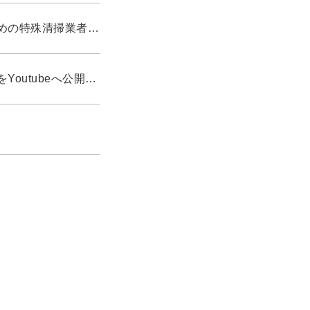
お悩み解決コラムに「安いだけで選んでない？失敗しないための特殊清掃業者へ依頼するときの注意点」を追加しました。
静岡県清水区で起きた洪水による土砂被害の撤去作業の動画をYoutubeへ公開しました。