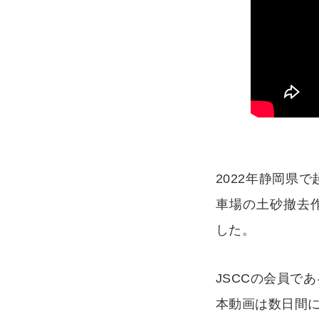
2022年静岡県
車場の土砂撤去作
した。
JSCCの会員で
本動画は数日間