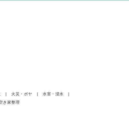
敷
火災・ボヤ
水害・浸水
空き家整理