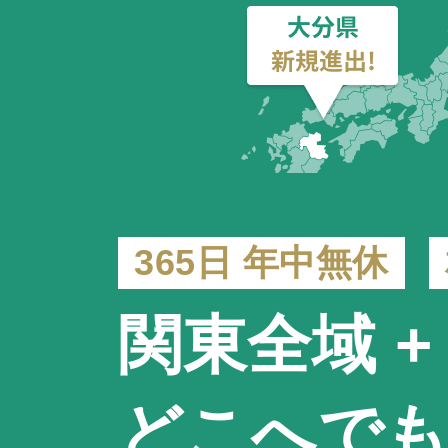
365日 年中無休
関東全域 +
どこへで