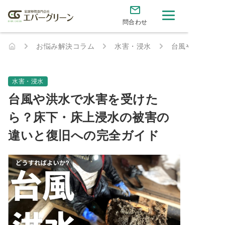
問合わせ
お悩み解決コラム
水害・浸水
台風や洪水で水
水害・浸水
台風や洪水で水害を受けた
ら？床下・床上浸水の被害の
違いと復旧への完全ガイド