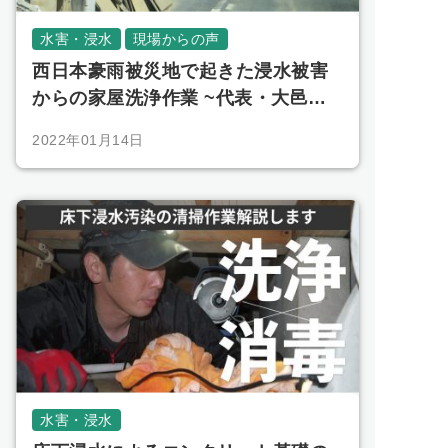
水害・浸水
現場からの声
西日本豪雨被災地で起きた浸水被害
からの家屋洗浄作業 ~代表・大邑の
体験談~
2022年01月14日
水害・浸水