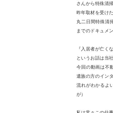
さんから特殊清
昨年取材を受け
丸二日間特殊清
までのドキュメン
『入居者が亡く
というお話は当
今回の動画は不
遺族の方のインタ
流れがわかるよ
が）
私は常々この仕