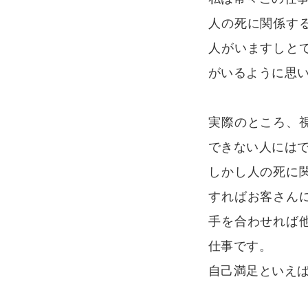
人の死に関係す
人がいますしと
がいるように思
実際のところ、
できない人には
しかし人の死に
すればお客さん
手を合わせれば
仕事です。
自己満足といえ