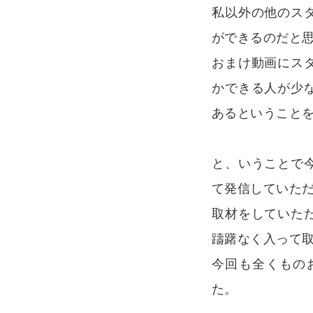
私以外の他のス
ができるのだと
おまけ動画にス
かできる人が少
あるということ
と、いうことで
て発信していた
取材をしていた
躊躇なく入って
今回も全くもの
た。