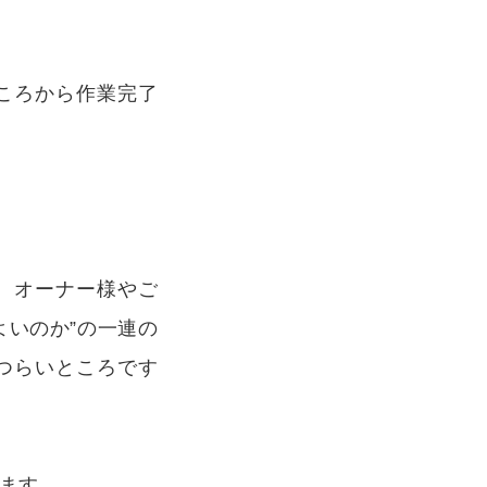
ころから作業完了
。
、オーナー様やご
よいのか”の一連の
つらいところです
ます。