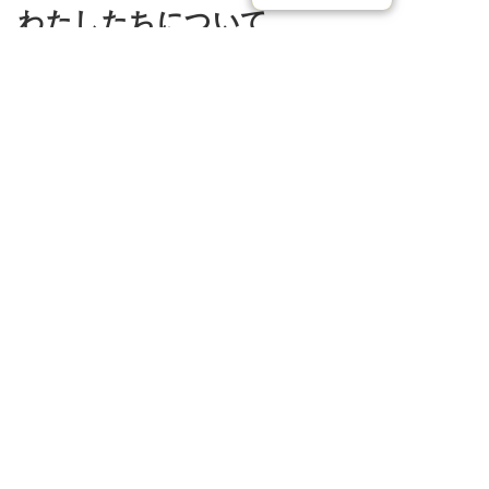
わたしたちについて
会社概要
エバーグリーンの思い
スタッフ紹介
社会貢献活動
メディア実績
業務提携について
採用情報
募集要項・エントリー
個人情報保護方針